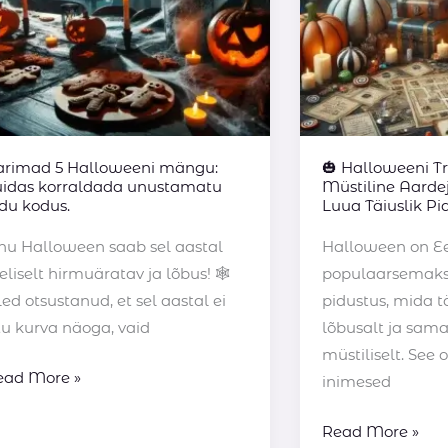
nustamatu
–
idu
Kuidas
dus.
Luua
Täiuslik
Pidu
arimad 5 Halloweeni mängu:
🎃 Halloweeni Tr
uidas korraldada unustamatu
Müstiline Aarde
idu kodus.
Luua Täiuslik Pi
inu Halloween saab sel aastal
Halloween on Ee
eliselt hirmuäratav ja lõbus! 🕸️
populaarsemak
ed otsustanud, et sel aastal ei
pidustus, mida t
tu kurva näoga, vaid
lõbusalt ja sama
müstiliselt. See 
ead More »
inimesed
Read More »