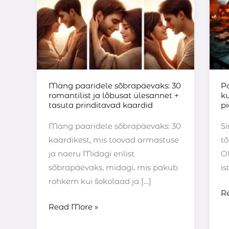
lõbusat
u
ülesannet
p
+
ko
tasuta
prinditavad
kaardid
Mäng paaridele sõbrapäevaks: 30
P
romantilist ja lõbusat ülesannet +
k
tasuta prinditavad kaardid
p
Mäng paaridele sõbrapäevaks: 30
S
kaardikest, mis toovad armastuse
tõ
ja naeru Midagi erilist
Ol
sõbrapäevaks, midagi, mis pakub
is
rohkem kui šokolaad ja […]
R
Read More »