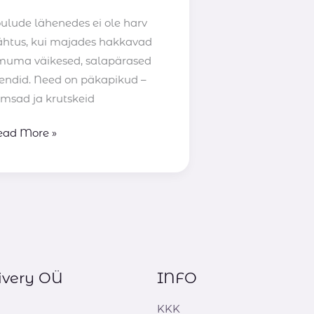
õulude lähenedes ei ole harv
ähtus, kui majades hakkavad
lmuma väikesed, salapärased
lendid. Need on päkapikud –
rmsad ja krutskeid
ead More »
ivery OÜ
INFO
KKK