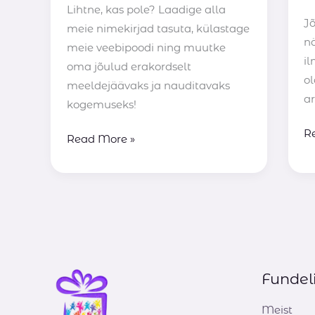
Lihtne, kas pole? Laadige alla
J
meie nimekirjad tasuta, külastage
n
meie veebipoodi ning muutke
i
oma jõulud erakordselt
o
meeldejäävaks ja nauditavaks
a
kogemuseks!
R
Read More »
Fundel
Meist