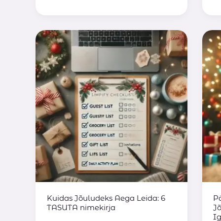
Kuidas
P
Jõuludeks
Pi
Aega
S
Leida:
Jõ
6
M
TASUTA
T
nimekirja
R
I
K
Kuidas Jõuludeks Aega Leida: 6
P
TASUTA nimekirja
J
I