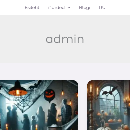
Esileht
Aarded
Blogi
RU
admin
arimad
🎃
Halloweeni
alloweeni
Traditsioonid
ängu:
ja
uidas
Müstiline
orraldada
Aardejaht