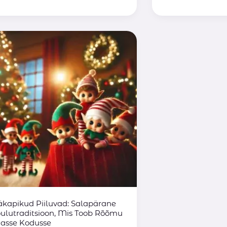
äkapikud
iluvad:
alapärane
ulutraditsioon,
is
oob
õõmu
gasse
odusse
äkapikud Piiluvad: Salapärane
õulutraditsioon, Mis Toob Rõõmu
gasse Kodusse