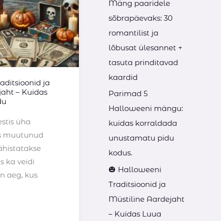
h
Mäng paaridele
f
sõbrapäevaks: 30
o
romantilist ja
r
lõbusat ülesannet +
:
tasuta prinditavad
kaardid
aditsioonid ja
jaht – Kuidas
Parimad 5
du
Halloweeni mängu:
stis üha
kuidas korraldada
s muutunud
unustamatu pidu
ähistatakse
kodus.
s ka veidi
🎃 Halloweeni
on aeg, kus
Traditsioonid ja
Müstiline Aardejaht
– Kuidas Luua