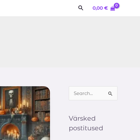
Search
0,00
€
S
e
a
Värsked
r
postitused
c