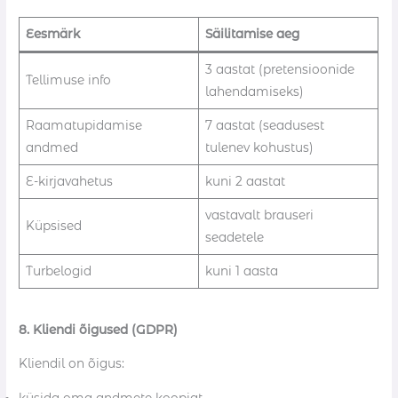
Eesmärk
Säilitamise aeg
3 aastat (pretensioonide
Tellimuse info
lahendamiseks)
Raamatupidamise
7 aastat (seadusest
andmed
tulenev kohustus)
E-kirjavahetus
kuni 2 aastat
vastavalt brauseri
Küpsised
seadetele
Turbelogid
kuni 1 aasta
8. Kliendi õigused (GDPR)
Kliendil on õigus: