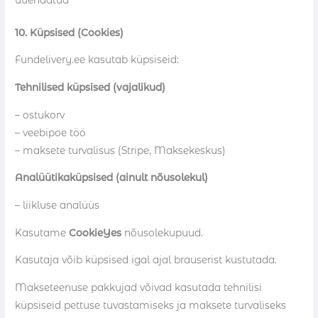
10. Küpsised (Cookies)
Fundelivery.ee kasutab küpsiseid:
Tehnilised küpsised (vajalikud)
– ostukorv
– veebipoe töö
– maksete turvalisus (Stripe, Maksekeskus)
Analüütikaküpsised (ainult nõusolekul)
– liikluse analüüs
Kasutame
CookieYes
nõusolekupuud.
Kasutaja võib küpsised igal ajal brauserist kustutada.
Makseteenuse pakkujad võivad kasutada tehnilisi
küpsiseid pettuse tuvastamiseks ja maksete turvaliseks