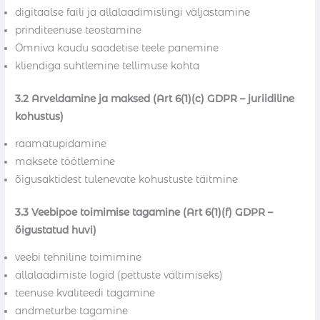
digitaalse faili ja allalaadimislingi väljastamine
prinditeenuse teostamine
Omniva kaudu saadetise teele panemine
kliendiga suhtlemine tellimuse kohta
3.2 Arveldamine ja maksed (Art 6(1)(c) GDPR – juriidiline
kohustus)
raamatupidamine
maksete töötlemine
õigusaktidest tulenevate kohustuste täitmine
3.3 Veebipoe toimimise tagamine (Art 6(1)(f) GDPR –
õigustatud huvi)
veebi tehniline toimimine
allalaadimiste logid (pettuste vältimiseks)
teenuse kvaliteedi tagamine
andmeturbe tagamine