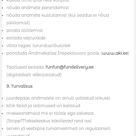
küsida oma andmete koopiat
nõuda andmete parandamist
nõuda andmete kustutamist (kui seadus ei nõua
säilitamist)
piirata töötlemist
esitada vastuväide
võtta tagasi turundusnõusolek
pöörduda Andmekaitse Inspektsiooni poole (
www.aki.ee
)
Taotlused esitada:
funfun@fundelivery.ee
(digitaalselt allkirjastatud)
9. Turvalisus
juurdepääs andmetele on ainult volitatud isikutel
kõik failid ja tellimused on kaitstud
makseandmeid me ei töötle ega salvesta
(Stripe/Maksekeskus käsitlevad neid ise)
serveri ja veebipoe turvameetmed on regulaarselt
uuendatud