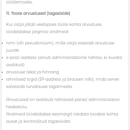
töötlemiseks.
11. Toote arvustused (tagasiside)
Kui ostja jätab veebipoes toote kohta arvustuse,
töödeldakse järgmisi andmeid:
nimi (või pseudonüüm), mille ostja sisestab arvustuse
juurde
e-posti aadress (ainult administraatorile nähtav, ei kuvata
avalikult)
arvustuse tekst ja hinnang
tehnilised logid (IP-aadress ja brauseri info), mida server
salvestab turvalisuse tagamiseks
Arvustused on avalikult nähtavad pärast administraatori
heakskiitu.
Andmeid töödeldakse eesmärgil näidata toodete kohta
ausat ja kontrollitud tagasisidet.