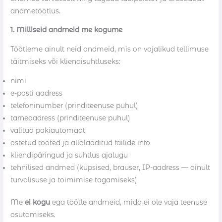
andmetöötlus.
1. Milliseid andmeid me kogume
Töötleme ainult neid andmeid, mis on vajalikud tellimuse
täitmiseks või kliendisuhtluseks:
nimi
e-posti aadress
telefoninumber (prinditeenuse puhul)
tarneaadress (prinditeenuse puhul)
valitud pakiautomaat
ostetud tooted ja allalaaditud failide info
kliendipäringud ja suhtlus ajalugu
tehnilised andmed (küpsised, brauser, IP-aadress — ainult
turvalisuse ja toimimise tagamiseks)
Me
ei kogu
ega töötle andmeid, mida ei ole vaja teenuse
osutamiseks.