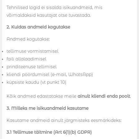
Tehnilised logid ei sisalda isikuandmeid, mis
võimaldaksid kasutajat otse tuvastada.
2. Kuidas andmeid kogutakse
Andmed kogutakse:
tellimuse vormistamisel
faili allalaadimisel
prinditeenuse tellimisel
kliendi pöördumisel (e-mail, WhatsApp)
küpsiste kaudu (vt punkt 10)
Kõik andmed edastatakse meile
ainult kliendi enda poolt
.
3. Milleks me isikuandmeid kasutame
Kasutame andmeid ainult järgmisteks eesmärkideks:
3.1 Tellimuse täitmine (Art 6(1)(b) GDPR)