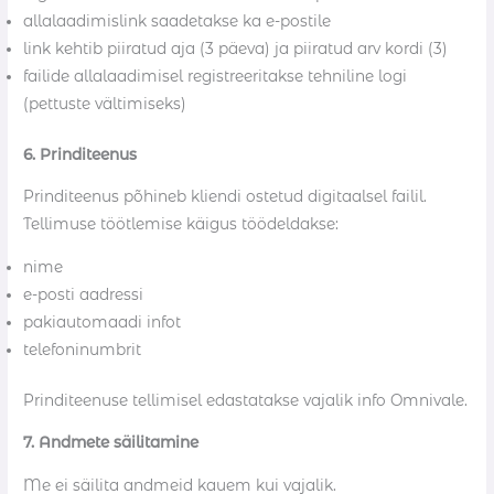
allalaadimislink saadetakse ka e-postile
link kehtib piiratud aja (3 päeva) ja piiratud arv kordi (3)
failide allalaadimisel registreeritakse tehniline logi
(pettuste vältimiseks)
6. Prinditeenus
Prinditeenus põhineb kliendi ostetud digitaalsel failil.
Tellimuse töötlemise käigus töödeldakse:
nime
e-posti aadressi
pakiautomaadi infot
telefoninumbrit
Prinditeenuse tellimisel edastatakse vajalik info Omnivale.
7. Andmete säilitamine
Me ei säilita andmeid kauem kui vajalik.