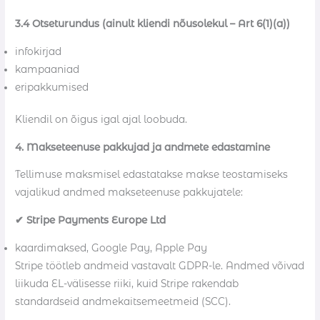
3.4 Otseturundus (ainult kliendi nõusolekul – Art 6(1)(a))
infokirjad
kampaaniad
eripakkumised
Kliendil on õigus igal ajal loobuda.
4. Makseteenuse pakkujad ja andmete edastamine
Tellimuse maksmisel edastatakse makse teostamiseks
vajalikud andmed makseteenuse pakkujatele:
✔ Stripe Payments Europe Ltd
kaardimaksed, Google Pay, Apple Pay
Stripe töötleb andmeid vastavalt GDPR-le. Andmed võivad
liikuda EL-välisesse riiki, kuid Stripe rakendab
standardseid andmekaitsemeetmeid (SCC).