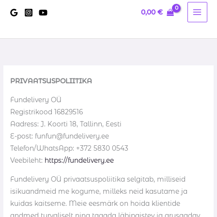
Skip
0,00
€
to
content
PRIVAATSUSPOLIITIKA
Fundelivery OÜ
Registrikood 16829516
Aadress: J. Koorti 18, Tallinn, Eesti
E-post: funfun@fundelivery.ee
Telefon/WhatsApp: +372 5830 0543
Veebileht:
https://fundelivery.ee
Fundelivery OÜ privaatsuspoliitika selgitab, milliseid
isikuandmeid me kogume, milleks neid kasutame ja
kuidas kaitseme. Meie eesmärk on hoida klientide
andmed turvaliselt ning tagada läbipaistev ja arusaadav