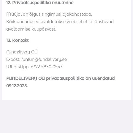
12
. Privaatsuspoliitika muutmine
Müüjal on õigus tingimusi ajakohastada.
Kõik uuendused avaldatakse veebilehel ja jõustuvad
avaldamise kuupäevast.
13. Kontakt
Fundelivery OÜ
E-post: funfun@fundelivery.ee
WhatsApp: +372 5830 0543
FUNDELIVERY OÜ privaatsuspoliitika on uuendatud
09.12.2025.