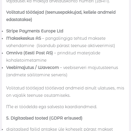
vajadusel ka maksja arvelduskonto numbri (IBAN).
Volitatud töötlejad (teenusepakkujad, kellele andmeid
edastatakse)
Stripe Payments Europe Ltd
Maksekeskus AS
– pangalingiga tehtud maksete
vahendamine (lisandub pärast teenuse aktiveerimist)
Omniva (Eesti Post AS)
– prinditud materjalide
kohaletoimetamine
Veebimajutus / Wavecom
– veebiserveri majutusteenus
(andmete säilitamine serveris)
Volitatud töötlejad töötlevad andmeid ainult ulatuses, mis
on vajalik teenuse osutamiseks.
Me ei töödelda ega salvesta kaardiandmeid.
5. Digitaalsed tooted (GDPR erisused)
digitaalsed failid antakse üle koheselt pärast makset