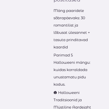
c
h
Mäng paaridele
f
sõbrapäevaks: 30
o
romantilist ja
r
lõbusat ülesannet +
:
tasuta prinditavad
kaardid
Parimad 5
Halloweeni mängu:
kuidas korraldada
unustamatu pidu
kodus.
🎃 Halloweeni
Traditsioonid ja
Müstiline Aardejaht