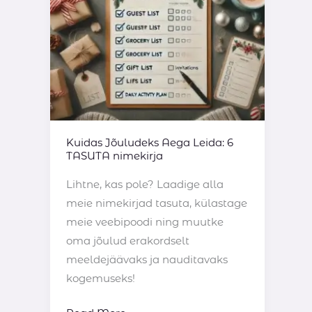
TASUTA
nimekirja
Kuidas Jõuludeks Aega Leida: 6
TASUTA nimekirja
Lihtne, kas pole? Laadige alla
meie nimekirjad tasuta, külastage
meie veebipoodi ning muutke
oma jõulud erakordselt
meeldejäävaks ja nauditavaks
kogemuseks!