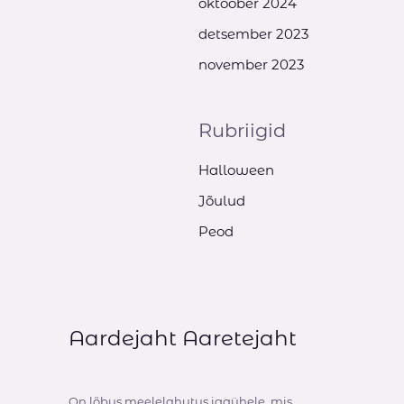
oktoober 2024
detsember 2023
november 2023
Rubriigid
Halloween
Jõulud
Peod
Aardejaht Aaretejaht
On lõbus meelelahutus igaühele, mis