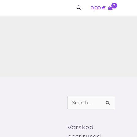
Search
0,00
€
S
e
a
Värsked
r
postitused