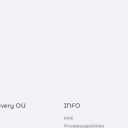
ivery OÜ
INFO
KKK
Privaatsuspoliitika