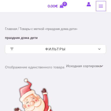
Перейти
0.00
€
к
содержимому
Главная
/ Товары с меткой «праздник дома дети»
праздник дома дети
ФИЛЬТРЫ
Отображение единственного товара
Диапазон
цен:
10.00€
–
14.60€