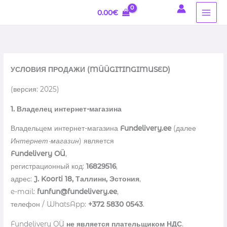
Перейти
0.00
€
к
содержимому
УСЛОВИЯ ПРОДАЖИ (MÜÜGITINGIMUSED)
(версия: 2025)
1. Владелец интернет-магазина
Владельцем интернет-магазина
Fundelivery.ee
(далее
Интернет-магазин
) является
Fundelivery OÜ
,
регистрационный код:
16829516
,
адрес:
J. Koorti 18, Таллинн, Эстония
,
e-mail:
funfun@fundelivery.ee
,
телефон / WhatsApp:
+372 5830 0543
.
Fundelivery OÜ
не является плательщиком НДС
.