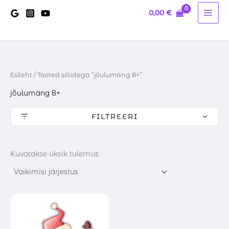
Skip
0,00
€
to
content
Esileht
/ Tooted siltidega “jõulumäng 8+”
jõulumäng 8+
FILTREERI
Kuvatakse üksik tulemus
Hinnavahemik:
10,00 €
kuni
14,60 €