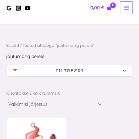
Skip
0,00
€
to
content
Esileht
/ Tooted siltidega “jõulumäng perele”
jõulumäng perele
FILTREERI
Kuvatakse üksik tulemus
Hinnavahemik:
10,00 €
kuni
14,60 €