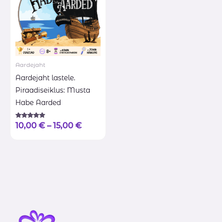
Aardejaht
Aardejaht lastele.
Piraadiseiklus: Musta
Habe Aarded
Hinnanguga
10,00
€
–
15,00
€
5.00
/ 5