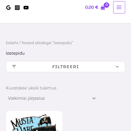
Skip
0,00
€
to
content
Esileht
/ Tooted siltidega “lastepidu”
lastepidu
FILTREERI
Kuvatakse üksik tulemus
Hinnavahemik:
10,00 €
kuni
15,00 €