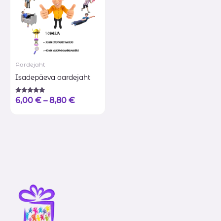
Aardejaht
Isadepäeva aardejaht
Hinnanguga
6,00
€
–
8,80
€
5.00
/ 5