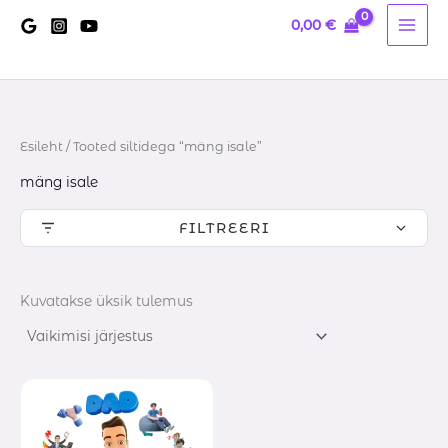
Skip
0,00
€
to
content
Esileht
/ Tooted siltidega “mäng isale”
mäng isale
FILTREERI
Kuvatakse üksik tulemus
Hinnavahemik:
6,00 €
kuni
8,80 €