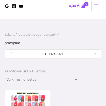
Skip
0,00
€
to
content
Esileht
/ Tooted siltidega “päkapikk”
päkapikk
FILTREERI
Kuvatakse üksik tulemus
Hinnavahemik:
12,00 €
kuni
20,60 €