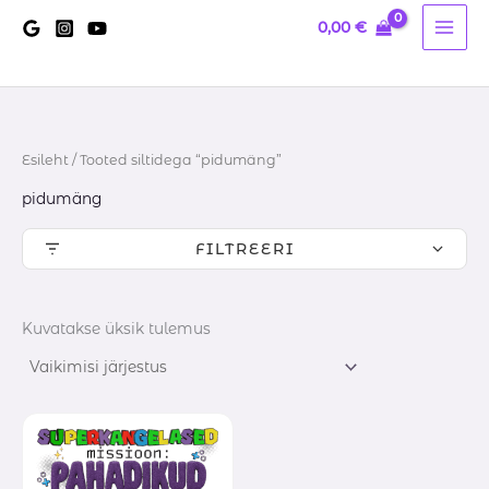
Skip
0,00
€
to
content
Esileht
/ Tooted siltidega “pidumäng”
pidumäng
FILTREERI
Kuvatakse üksik tulemus
Hinnavahemik:
0,20 €
kuni
13,20 €