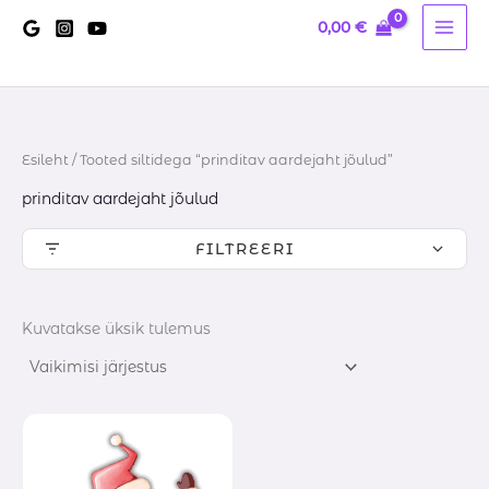
Skip
0,00
€
to
content
Esileht
/ Tooted siltidega “prinditav aardejaht jõulud”
prinditav aardejaht jõulud
FILTREERI
Kuvatakse üksik tulemus
Hinnavahemik:
10,00 €
kuni
14,60 €