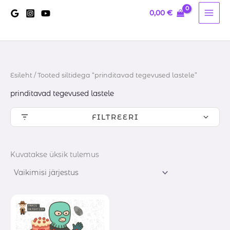
Skip
0,00
€
to
content
Esileht
/ Tooted siltidega “prinditavad tegevused lastele”
prinditavad tegevused lastele
FILTREERI
Kuvatakse üksik tulemus
Hinnavahemik:
0,20 €
kuni
15,00 €