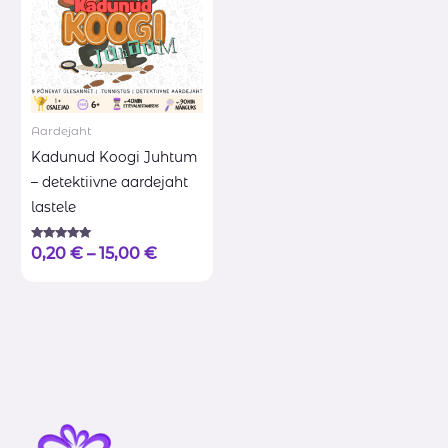
Aardejaht
Kadunud Koogi Juhtum
– detektiivne aardejaht
lastele
Hinnanguga
0,20
€
–
15,00
€
5.00
/ 5