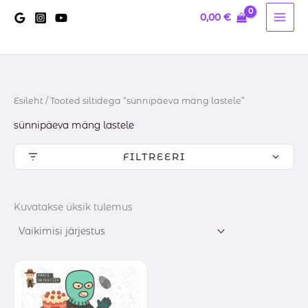
Skip
0,00
€
to
content
Esileht
/ Tooted siltidega “sünnipäeva mäng lastele”
sünnipäeva mäng lastele
FILTREERI
Kuvatakse üksik tulemus
Hinnavahemik:
0,20 €
kuni
15,00 €