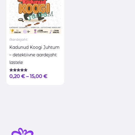
Aardejaht
Kadunud Koogi Juhtum
– detektiivne aardejaht
lastele
Hinnanguga
0,20
€
–
15,00
€
5.00
/ 5