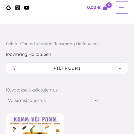
Skip
0,00
€
to
content
Esileht
/ Tooted siltidega “loovmäng Halloween”
loovmäng Halloween
FILTREERI
Kuvatakse üksik tulemus
Hinnavahemik:
7,00 €
kuni
10,00 €