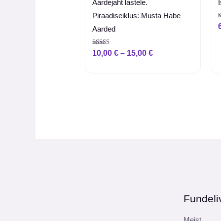
Aardejaht lastele.
Piraadiseiklus: Musta Habe
Aarded
/
Hinnanguga
10,00
€
–
15,00
€
5.00
/ 5
Fundeli
Meist