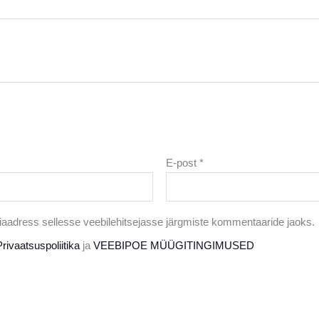
E-post
*
biaadress sellesse veebilehitsejasse järgmiste kommentaaride jaoks.
Privaatsuspoliitika
ja
VEEBIPOE MÜÜGITINGIMUSED