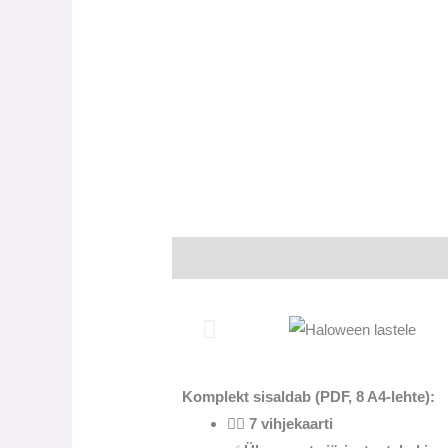
Kirjeldus
Arvustused (0)
Komplekt sisaldab (PDF, 8 A4-lehte):
🕵️‍♀️
7 vihjekaarti