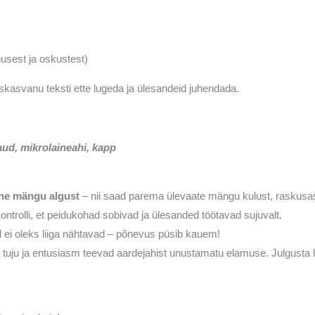
nusest ja oskustest)
iskasvanu teksti ette lugeda ja ülesandeid juhendada.
aud, mikrolaineahi, kapp
nne mängu algust
– nii saad parema ülevaate mängu kulust, raskusas
kontrolli, et peidukohad sobivad ja ülesanded töötavad sujuvalt.
d ei oleks liiga nähtavad – põnevus püsib kauem!
tuju ja entusiasm teevad aardejahist unustamatu elamuse. Julgusta l