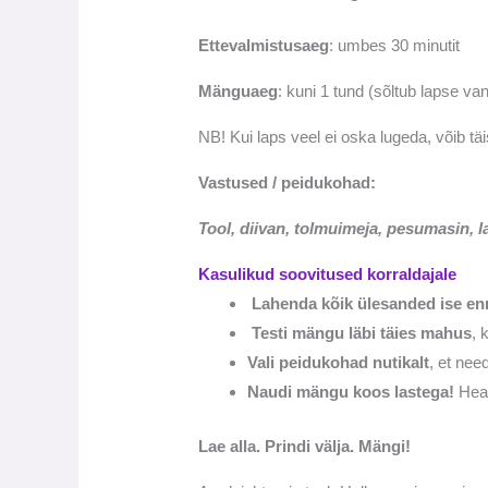
Ettevalmistusaeg
: umbes 30 minutit
Mänguaeg
: kuni 1 tund (sõltub lapse va
NB! Kui laps veel ei oska lugeda, võib tä
Vastused / peidukohad:
Tool, diivan, tolmuimeja, pesumasin, l
Kasulikud soovitused korraldajale
Lahenda kõik ülesanded ise e
Testi mängu läbi täies mahus
, 
Vali peidukohad nutikalt
, et nee
Naudi mängu koos lastega!
Hea 
Lae alla. Prindi välja. Mängi!