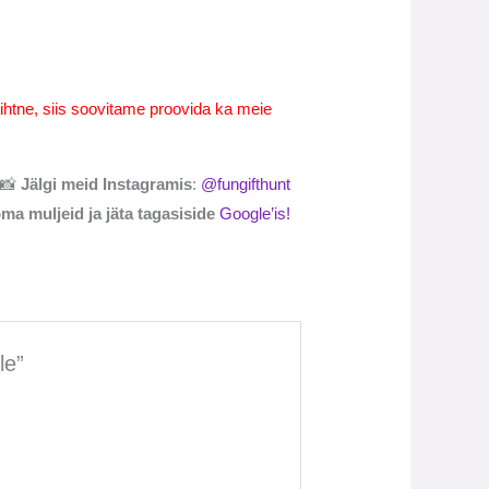
ihtne, siis soovitame proovida ka meie
📸
Jälgi meid Instagramis
:
@fungifthunt
ma muljeid ja jäta tagasiside
Google’is
!
le”