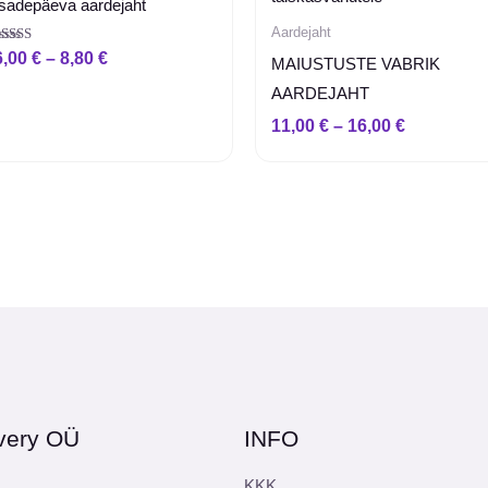
Isadepäeva aardejaht
Aardejaht
Hinnanguga
6,00
€
–
8,80
€
MAIUSTUSTE VABRIK
5.00
 5
AARDEJAHT
11,00
€
–
16,00
€
very OÜ
INFO
KKK