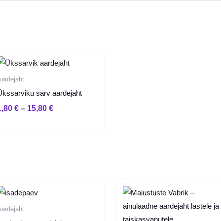
Hinnavahemik:
1,80 €
kuni
Aardejaht
15,80 €
Ükssarviku sarv aardejaht
1,80
€
–
15,80
€
Hinnavahemik:
Hinnavah
6,00 €
11,00 €
kuni
kuni
Aardejaht
8,80 €
16,00 €