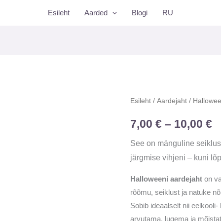
Esileht
Aarded
Blogi
RU
Halloweeni
Esileht
/
Aardejaht
/ Hallowee
H
kodune
7,00
€
–
10,00
€
7
trükivalmis
aardejaht
k
See on mänguline seiklus,
lastele
järgmise vihjeni – kuni lõ
1
kogus
Halloweeni aardejaht
on va
rõõmu, seiklust ja natuke nõ
Sobib ideaalselt nii eelkooli-
arvutama, lugema ja mõista