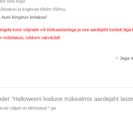
se sinu koju!
istatusi ja kogevad tõelist rõõmu.
 kuni kingitus leitakse!
gida koos sõprade või töökaaslastega ja see aardejaht tundub liiga l
mõistatusi, rohkem närvikõdi!
⭐
Jaga o
det “Halloweeni kodune trükivalmis aardejaht laste
vad väljad on tähistatud
*
-ga