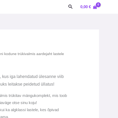
kuni
Search
0,00
€
10,00 €
ni kodune trükivalmis aardejaht lastele
innavahemik:
,00 €
uni
 kus iga lahendatud ülesanne viib
puks leitakse peidetud üllatus!
0,00 €
lmis trükitav mängukomplekt, mis toob
iaväge otse sinu koju!
 kui ka algklassi lastele, kes õpivad
tama.