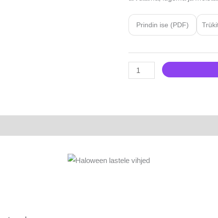
Prindin ise (PDF)
Trüki