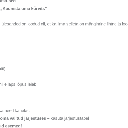
vastused
„Kaunista oma kõrvits“
 ülesanded on loodud nii, et ka ilma selleta on mängimine lihtne ja loo
.
it)
lle laps lõpus leiab
ika need kaheks.
d
oma valitud järjestuses –
kasuta järjestustabel
kud esemed!