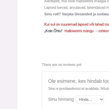
Aardejaht, mis toob Halloweeni maagia ot
Lapsed loevad, arvutavad, lahendavad mõ
Sinu roll? Varjata ülesanded ja oodata,
Kui sul on suuremad lapsed või tahad män
„Kole Õhtu“
Halloweeni mängu – rohkem 
There are no reviews yet
Ole esimene, kes hindab too
Sinu e-postiaadressi ei avaldata.
Nõuta
Sinu hinnang