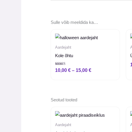
Sulle võib meeldida ka…
Hinnavahemik:
10,00 €
kuni
Aardejaht
15,00 €
Kole õhtu
Hinnanguga
10,00
€
–
15,00
€
5.00
/ 5
Seotud tooted
Hinnavahemik:
10,00 €
kuni
Aardejaht
15,00 €