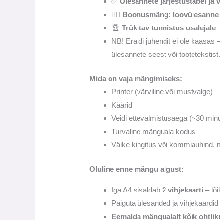
✅
Ülesannete järjestustabel ja 
🧙‍♀️
Boonusmäng: loovülesanne 
🏆
Trükitav tunnistus osalejale
NB! Eraldi juhendit ei ole kaasas –
ülesannete seest või tootetekstist
Mida on vaja mängimiseks:
Printer (värviline või mustvalge)
Käärid
Veidi ettevalmistusaega (~30 minut
Turvaline mänguala kodus
Väike kingitus või kommiauhind, mi
Oluline enne mängu algust:
Iga A4 sisaldab
2 vihjekaarti
– lõ
Paiguta ülesanded ja vihjekaardi
Eemalda mängualalt kõik ohtli