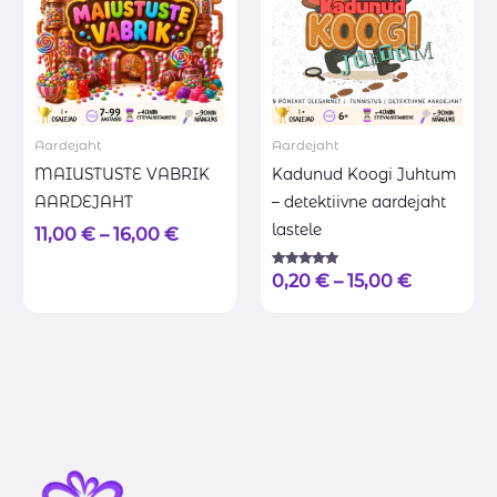
Aardejaht
Aardejaht
MAIUSTUSTE VABRIK
Kadunud Koogi Juhtum
AARDEJAHT
– detektiivne aardejaht
lastele
11,00
€
–
16,00
€
Hinnanguga
0,20
€
–
15,00
€
5.00
/ 5