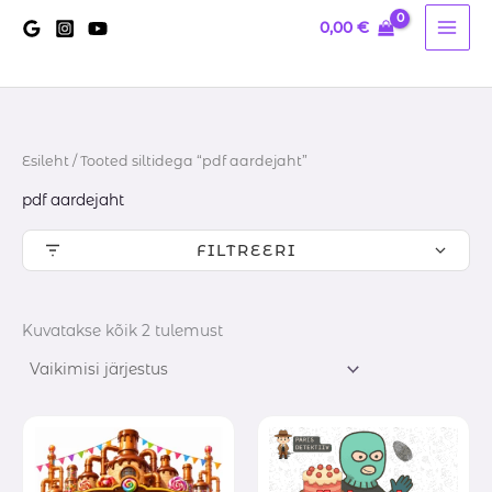
Skip
0,00
€
to
content
Esileht
/ Tooted siltidega “pdf aardejaht”
pdf aardejaht
FILTREERI
Kuvatakse kõik 2 tulemust
Hinnavahemik:
Hinnavah
11,00 €
0,20 €
kuni
kuni
16,00 €
15,00 €