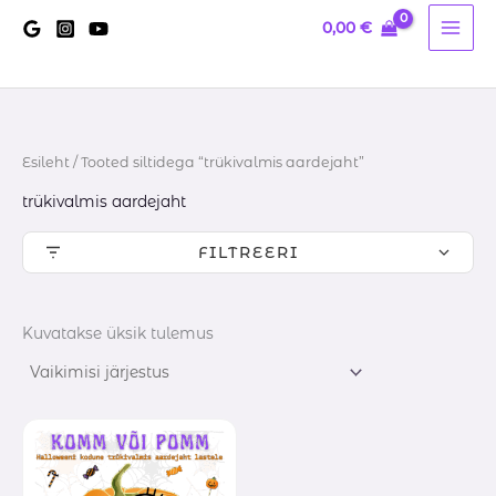
Skip
0,00
€
to
content
Esileht
/ Tooted siltidega “trükivalmis aardejaht”
trükivalmis aardejaht
FILTREERI
Kuvatakse üksik tulemus
Hinnavahemik:
7,00 €
kuni
10,00 €