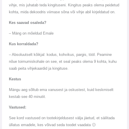
vihje, mis juhatab teda kingituseni. Kingitus peaks olema peidetud
kohta, mida dekoodris viimase sõna või vihje abil kirjeldatud on.
Kes saavad osaleda?
– Mäng on mõeldud Emale
Kus korraldada?
– Absoluutselt kõikjal: kodus, kohvikus, pargis, tööl. Peamine
nõue toimumiskohale on see, et seal peaks olema 9 kohta, kuhu
saab peita vihjekaardid ja kingituse.
Kestus
Mängu aeg sõltub ema vanusest ja oskustest, kuid keskmiselt
kestab see 40 minutit.
Vastused:
See kord vastused on tootekirjeldusest välja jäetud, et säilitada
üllatus emadele, kes võivad seda toodet vaadata 🙂