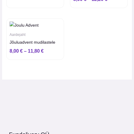
5.00
/ 5
Hinnavahemik:
8,00 €
kuni
Aardejaht
11,80 €
Jõuluadvent mudilastele
8,00
€
–
11,80
€