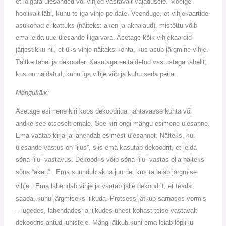
et lõigata ülesanded või vihjed vastavalt vajadusele. Mõelge
hoolikalt läbi, kuhu te iga vihje peidate. Veenduge, et vihjekaartide
asukohad ei kattuks (näiteks: aken ja aknalaud), mistõttu võib
ema leida uue ülesande liiga vara. Asetage kõik vihjekaardid
järjestikku nii, et üks vihje näitaks kohta, kus asub järgmine vihje.
Täitke tabel ja dekooder. Kasutage eeltäidetud vastustega tabelit,
kus on näidatud, kuhu iga vihje viib ja kuhu seda peita.
Mängukäik:
Asetage esimene kiri koos dekoodriga nähtavasse kohta või
andke see otseselt emale. See kiri ongi mängu esimene ülesanne.
Ema vaatab kirja ja lahendab esimest ülesannet. Näiteks, kui
ülesande vastus on “ilus”, siis ema kasutab dekoodrit, et leida
sõna “ilu” vastavus. Dekoodris võib sõna “ilu” vastas olla näiteks
sõna “aken” . Ema suundub akna juurde, kus ta leiab järgmise
vihje.
Ema lahendab vihje ja vaatab jälle dekoodrit, et teada
saada, kuhu järgmiseks liikuda. Protsess jätkub sarnases vormis
– lugedes, lahendades ja liikudes ühest kohast teise vastavalt
dekoodris antud juhistele. Mäng jätkub kuni ema leiab lõpliku