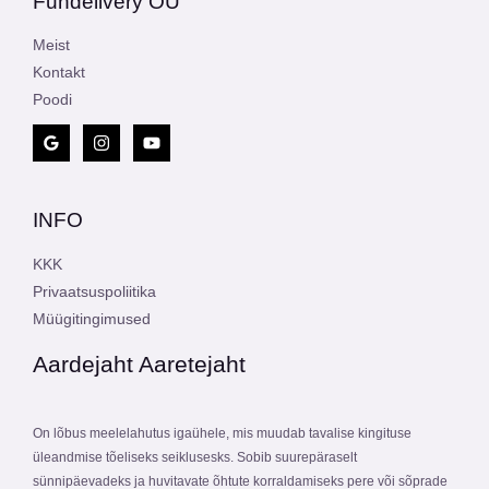
Fundelivery OÜ
Meist
Kontakt
Poodi
INFO
KKK
Privaatsuspoliitika
Müügitingimused
Aardejaht Aaretejaht
On lõbus meelelahutus igaühele, mis muudab tavalise kingituse
üleandmise tõeliseks seiklusesks. Sobib suurepäraselt
sünnipäevadeks ja huvitavate õhtute korraldamiseks pere või sõprade