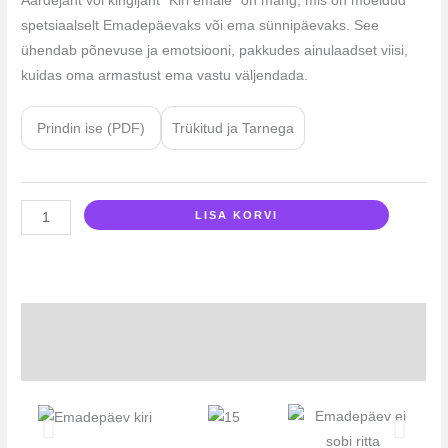
Aardejaht või kingijaht “Kiri emale” on mäng, mis on mõeldud
spetsiaalselt Emadepäevaks või ema sünnipäevaks. See
ühendab põnevuse ja emotsiooni, pakkudes ainulaadset viisi,
kuidas oma armastust ema vastu väljendada.
Prindin ise (PDF)
Trükitud ja Tarnega
LISA KORVI
Kirjeldus
Arvustused (0)