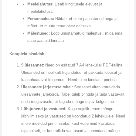
Meelelahutus:
Lisab kingitusele elevust ja
meelelahutust.
Personaalsus:
Näitab, et olete panustanud aega ja
mõtet, et muuta tema päev eriliseks.
Mälestused:
Loob unustamatuid mälestusi, mida ema
saab aastaid hinnata.
Komplekt sisaldab:
9 ülesannet:
Need on esitatud 7 A4 leheküljel PDF-failina.
Ülesanded on hoolikalt kujundatud, et pakkuda lõbusat ja
kaasahaaravat kogemust. Need tuleb kindlasti printida.
Ülesannete järjestuse tabel:
See tabel aitab korraldada
ülesannete järjekorda. Tabel tuleb printida ja täita vastavalt
enda mugavusele, et tagada mängu sujuv kulgemine.
Lühijuhend ja vastused:
Kogu vajalik teave mängu
läbiviimiseks ja vastused on koondatud 2 leheküljele. Need
ei ole mõeldud printimiseks, kuid võite neid kasutada
digitaalselt, et kontrollida vastuseid ja juhendada mängu.