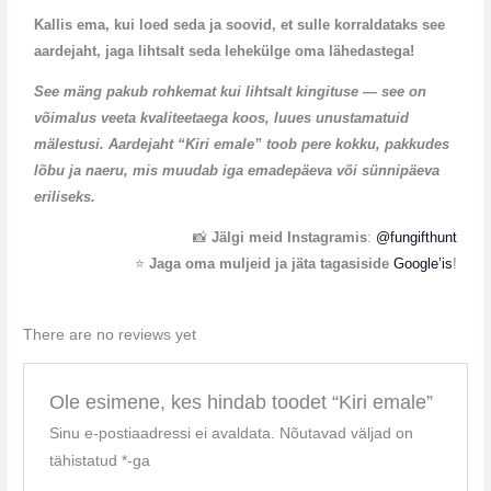
Kallis ema, kui loed seda ja soovid, et sulle korraldataks see
aardejaht, jaga lihtsalt seda lehekülge oma lähedastega!
See mäng pakub rohkemat kui lihtsalt kingituse — see on
võimalus veeta kvaliteetaega koos, luues unustamatuid
mälestusi. Aardejaht “Kiri emale” toob pere kokku, pakkudes
lõbu ja naeru, mis muudab iga emadepäeva või sünnipäeva
eriliseks.
📸
Jälgi meid Instagramis
:
@fungifthunt
⭐
Jaga oma muljeid ja jäta tagasiside
Google’is
!
There are no reviews yet
Ole esimene, kes hindab toodet “Kiri emale”
Sinu e-postiaadressi ei avaldata.
Nõutavad väljad on
tähistatud
*
-ga