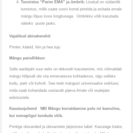
Tunnistus “Parim EMA” ja ümbrik:
Lisatud on südamlik
tunnistus, mille saate soovi korral printida ja esitada emale
mängu lõpus koos kingitusega. Ümbrikku võib kasutada
näiteks pusle jaoks.
Vajalikud abivahendid:
Printer, käärid, liim ja hea tuju
Mängu paindlikkus:
Selle aardejahi suur eelis on dekoodri kasutamine, mis võimaldab
mängu hõlpsalt üle viia erinevatesse kohtadesse, olgu selleks
kodu, park või kohvik. See teeb mängust universaalse seikluse,
mida saab kohandada vastavalt päeva ilmale või osalejate
eelistustele.
Kasutusjuhend NB! Mängu korraldamine pole nii keeruline,
kui esmapilgul tunduda võib.
Printige ülesanded ja ülesannete järjestuse tabel. Kasutage kääre,