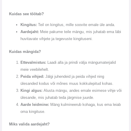
Kuidas see töötab?
Kingitus:
Teil on kingitus, mille soovite emale üle anda.
Aardejaht:
Meie pakume teile mängu, mis juhatab ema läbi
huvitavate vihjete ja tegevuste kingituseni.
Kuidas mängida?
Ettevalmistus:
Laadi alla ja prindi välja mängumaterjalid
meie veebilehelt.
Peida vihjed:
Jälgi juhendeid ja peida vihjed ning
ülesanded kodus või mõnes muus kokkulepitud kohas.
Kingi algus:
Alusta mängu, andes emale esimese vihje või
ülesande, mis juhatab teda järgmise juurde.
Aarde leidmine:
Mäng kulmineerub kohaga, kus ema leiab
oma kingituse.
Miks valida aardejaht?