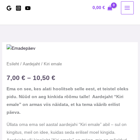
Skip
0,00
€
to
content
Kiri
Hinnavahemik:
emale
7,00 €
kogus
Esileht
/
Aardejaht
/ Kiri emale
kuni
7,00
€
–
10,50
€
10,50 €
Ema on see, kes alati hoolitseb selle eest, et teistel oleks
pidu. Nüüd on aeg kinkida rõõmu talle! Aardejaht “Kiri
emale” on armas viis näidata, et ka tema väärib erilist
päeva.
Üllata oma ema sel aastal aardejahi “Kiri emale” abil – sul on
kingitus, meil on idee, kuidas seda erilisel moel kingida.