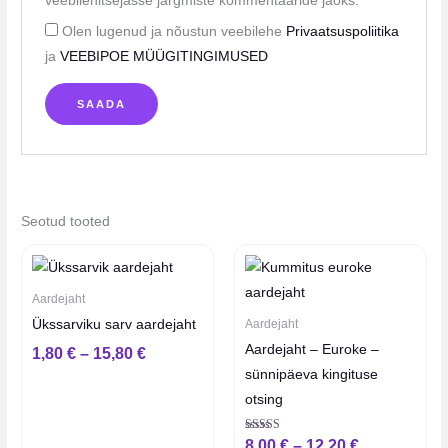
veebilehitsejasse järgmiste kommentaaride jaoks.
Olen lugenud ja nõustun veebilehe
Privaatsuspoliitika
ja
VEEBIPOE MÜÜGITINGIMUSED
Seotud tooted
Hinnavahemik:
Hinnavahem
1,80 €
8,00 €
kuni
kuni
Aardejaht
15,80 €
12,20 €
Ükssarviku sarv aardejaht
Aardejaht
Aardejaht – Euroke –
1,80
€
–
15,80
€
sünnipäeva kingituse
otsing
Hinnanguga
8,00
€
–
12,20
€