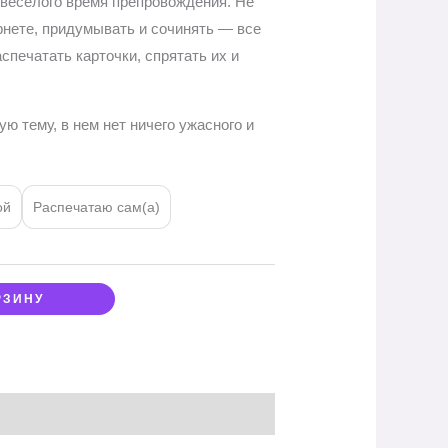
и веселого время препровождения. Не
ернете, придумывать и сочинять — все
аспечатать карточки, спрятать их и
ую тему, в нем нет ничего ужасного и
ой
Распечатаю сам(а)
РЗИНУ