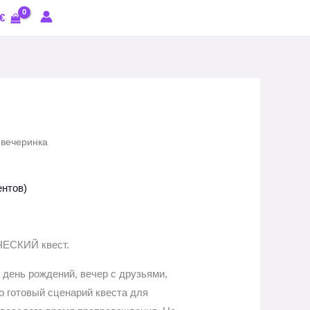
10.00€
€
–
15.00€
 вечеринка
иапазон
ен:
нтов)
0.00€
ЧЕСКИЙ квест.
5.00€
 день рождений, вечер с друзьями,
то готовый сценарий квеста для