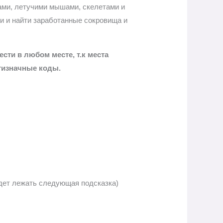
вами, летучими мышами, скелетами и
и и найти заработанные сокровища и
сти в любом месте, т.к места
стизначные коды.
удет лежать следующая подсказка)