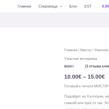
Главная
Сокровища
Блог
EST
0.00
Количество
Главная
/
Квесты
/ Ужасная
Д
товара
Ужасная вечеринка
ц
Ужасная
(
3
отзыва клие
вечеринка
1
Рейтинг
3
5.00
из 5 на
10.00
€
–
15.00
€
основе
–
опроса
Готовый к печати МИСТИ
пользователей
1
Подойдет на Хэллоуин, на
семьёй или просто так. Э