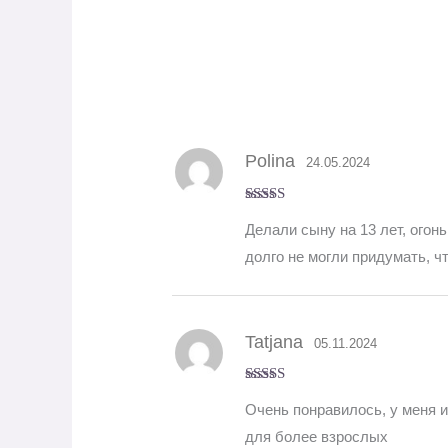
Polina
24.05.2024
Оценка
5
из
Делали сыну на 13 лет, огонь
5
долго не могли придумать, чт
Tatjana
05.11.2024
Оценка
5
из
Очень понравилось, у меня и
5
для более взрослых