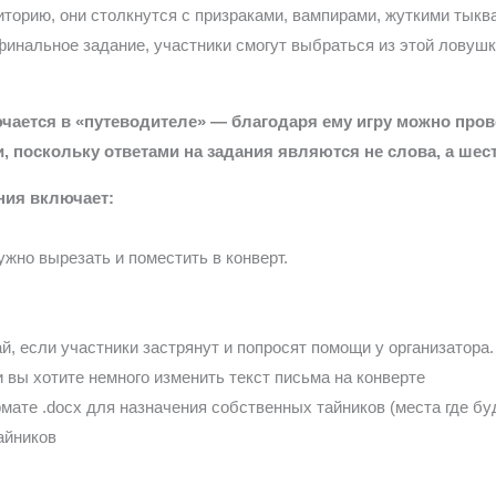
иторию, они столкнутся с призраками, вампирами, жуткими тык
инальное задание, участники смогут выбраться из этой ловушк
чается в «путеводителе» — благодаря ему игру можно прове
, поскольку ответами на задания являются не слова, а ше
ния включает:
ужно вырезать и поместить в конверт.
й, если участники застрянут и попросят помощи у организатора.
и вы хотите немного изменить текст письма на конверте
мате .docx для назначения собственных тайников (места где б
айников