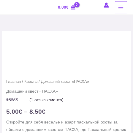
Перейти
0.00
€
к
содержимому
Количество
Диапазон
товара
цен:
Домашний
квест
5.00€
"ПАСХА"
–
Главная
/
Квесты
/ Домашний квест «ПАСХА»
8.50€
Домашний квест «ПАСХА»
(
1
отзыв клиента)
Рейтинг
1
5.00
из 5 на
5.00
€
–
8.50
€
основе
опроса
пользователя
Откройте для себя веселье и азарт пасхальной охоты за
яйцами с домашним квестом ПАСХА, где Пасхальный кролик