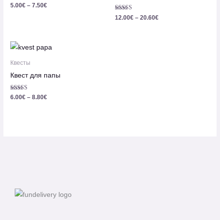
Оценка
5.00
€
–
7.50
€
5.00
из 5
Оценка
12.00
€
–
20.60
€
5.00
из 5
Диапазон
цен:
6.00€
Квесты
–
Квест для папы
8.80€
Оценка
6.00
€
–
8.80
€
4.00
из 5