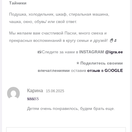
Тайники
Подушка, холодильник, шкаф, стиральная машина,
чашка, окно, обувь/ или свой ответ.
Мы желаем вам счастливой Пасхи, много смеха и
прекрасных воспоминаний в кругу семьи и друзей!
🐣🌷
📸Следите за нами в
INSTAGRAM
@igra.ee
⭐ Поделитесь своими
впечатлениями
оставив
отзыв
в
G
O
O
GLE
Карина
15.06.2025
Оценка
5
Детям очень понравилось, будем брать еще.
из 5